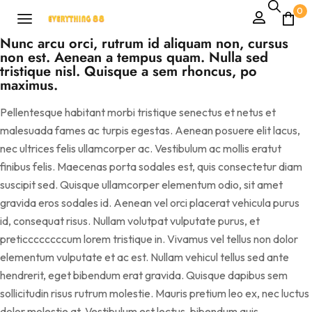
0
Nunc arcu orci, rutrum id aliquam non, cursus
non est. Aenean a tempus quam. Nulla sed
tristique nisl. Quisque a sem rhoncus, po
maximus.
Pellentesque habitant morbi tristique senectus et netus et
malesuada fames ac turpis egestas. Aenean posuere elit lacus,
nec ultrices felis ullamcorper ac. Vestibulum ac mollis eratut
finibus felis. Maecenas porta sodales est, quis consectetur diam
suscipit sed. Quisque ullamcorper elementum odio, sit amet
gravida eros sodales id. Aenean vel orci placerat vehicula purus
id, consequat risus. Nullam volutpat vulputate purus, et
preticcccccccum lorem tristique in. Vivamus vel tellus non dolor
elementum vulputate et ac est. Nullam vehicul tellus sed ante
hendrerit, eget bibendum erat gravida. Quisque dapibus sem
sollicitudin risus rutrum molestie. Mauris pretium leo ex, nec luctus
dolor molestie at. Vestibulum est lectus, bibendum quis