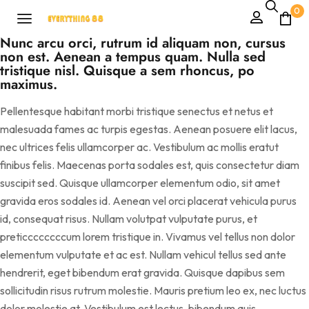
0
Nunc arcu orci, rutrum id aliquam non, cursus
non est. Aenean a tempus quam. Nulla sed
tristique nisl. Quisque a sem rhoncus, po
maximus.
Pellentesque habitant morbi tristique senectus et netus et
malesuada fames ac turpis egestas. Aenean posuere elit lacus,
nec ultrices felis ullamcorper ac. Vestibulum ac mollis eratut
finibus felis. Maecenas porta sodales est, quis consectetur diam
suscipit sed. Quisque ullamcorper elementum odio, sit amet
gravida eros sodales id. Aenean vel orci placerat vehicula purus
id, consequat risus. Nullam volutpat vulputate purus, et
preticcccccccum lorem tristique in. Vivamus vel tellus non dolor
elementum vulputate et ac est. Nullam vehicul tellus sed ante
hendrerit, eget bibendum erat gravida. Quisque dapibus sem
sollicitudin risus rutrum molestie. Mauris pretium leo ex, nec luctus
dolor molestie at. Vestibulum est lectus, bibendum quis