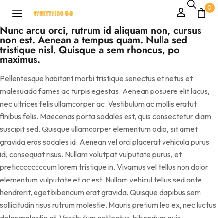
0
Nunc arcu orci, rutrum id aliquam non, cursus
non est. Aenean a tempus quam. Nulla sed
tristique nisl. Quisque a sem rhoncus, po
maximus.
Pellentesque habitant morbi tristique senectus et netus et
malesuada fames ac turpis egestas. Aenean posuere elit lacus,
nec ultrices felis ullamcorper ac. Vestibulum ac mollis eratut
finibus felis. Maecenas porta sodales est, quis consectetur diam
suscipit sed. Quisque ullamcorper elementum odio, sit amet
gravida eros sodales id. Aenean vel orci placerat vehicula purus
id, consequat risus. Nullam volutpat vulputate purus, et
preticcccccccum lorem tristique in. Vivamus vel tellus non dolor
elementum vulputate et ac est. Nullam vehicul tellus sed ante
hendrerit, eget bibendum erat gravida. Quisque dapibus sem
sollicitudin risus rutrum molestie. Mauris pretium leo ex, nec luctus
dolor molestie at. Vestibulum est lectus, bibendum quis